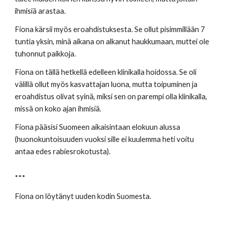
ihmisiä arastaa. 
Fiona kärsii myös eroahdistuksesta. Se ollut pisimmillään 7 
tuntia yksin, minä aikana on alkanut haukkumaan, muttei ole 
tuhonnut paikkoja. 
Fiona on tällä hetkellä edelleen klinikalla hoidossa. Se oli 
välillä ollut myös kasvattajan luona, mutta toipuminen ja 
eroahdistus olivat syinä, miksi sen on parempi olla klinikalla, 
missä on koko ajan ihmisiä. 
Fiona pääsisi Suomeen aikaisintaan elokuun alussa 
(huonokuntoisuuden vuoksi sille ei kuulemma heti voitu 
antaa edes rabiesrokotusta).
***
Fiona on löytänyt uuden kodin Suomesta.