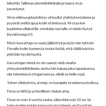
leikattiin Tallinnan pieneläinklinikalla ja haava on jo 
parantunut. 
Viron eläinsuojeluyhdistys oli kuullut yhdistyksestämme ja 
pyysivät meiltä apua kodin etsimisessä, Virossa kun 
kuulemma villakoirille, etenkään nartuille, ei tahdo löytyä 
(hyviä) koteja (!!). 
Myös kasvattaja on saatu jäljitettyä ja myös hän tahtoisi 
Fionalle kodin Suomesta, koska tietää, että täällä koirista 
pidetään hyvää huolta. 
Kasvattajan nimeä en ole saanut vielä omalta 
yhteyshenkilöltämme, mutta hän haluaa joka tapauksessa 
olla tekemisissä ottajan kanssa, mikäli se heille sopii. 
Toinen villakoirista, arempi, on koeajalla virolaisessa kodissa. 
Fiona on kiltti ja ystävällinen, hiukan arka. 
Fiona on noin 4 vuotta vanha, säkä ehkä noin 50 cm. Se 
tulee muiden koirien kanssa hyvin toimeen, mutta joitain 