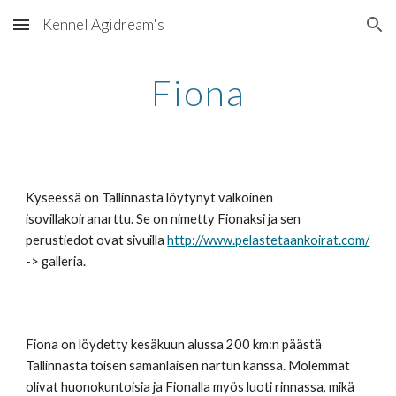
Kennel Agidream's
Skip to main content
Skip to navigation
Fiona
Kyseessä on Tallinnasta löytynyt valkoinen 
isovillakoiranarttu. Se on nimetty Fionaksi ja sen 
perustiedot ovat sivuilla 
http://www.pelastetaankoirat.com/
-> galleria.
Fiona on löydetty kesäkuun alussa 200 km:n päästä 
Tallinnasta toisen samanlaisen nartun kanssa. Molemmat 
olivat huonokuntoisia ja Fionalla myös luoti rinnassa, mikä 