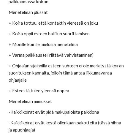
palkkaamassa koiran. 
Menetelmän plussat 
+ Koira tottuu, että kontaktin vieressä on joku
+ Koira oppii esteen hallitun suorittamisen
+ Monille koirille mieluisa menetelmä 
+ Varma palkkaus (eli riittävä vahvistaminen) 
+ Ohjaajan sijainnilla esteen suhteen ei ole merkitystä koiran 
suorituksen kannalta, jolloin tämä antaa liikkumavaraa 
ohjaajalle 
+ Esteestä tulee yleensä nopea 
Menetelmän miinukset 
-Kaikki koirat eivät pidä makupaloista palkkiona 
-Kaikki koirat eivät kestä ollenkaan pakotteita (tässä hihna 
ja apuohjaaja) 