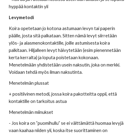
hyppää kontaktin yli
Levymetodi
Koira opetetaan jo kotona astumaan levyn tai paperin 
päälle, josta sitä palkataan. Sitten nämä levyt siirretään 
ylös- ja alasmenokontaktille, joille astumisesta koira 
palkitaan. Hiljalleen levyt häivytetään (esim pienennetään 
kerta kerralta) ja loputa poistetaan kokonaan. 
Menetelmään yhdistetään usein naksutin, joka on merkki. 
Voidaan tehdä myös ilman naksutinta. 
Menetelmän plussat 
+ positiivinen metodi, jossa koira pakotteitta oppii, että 
kontaktille on tarkoitus astua
Menetelmän miinukset 
- Jos koira on ”puomihullu” se ei välttämättä huomaa levyjä 
vaan kaahaa niiden yli, koska itse suorittaminen on 