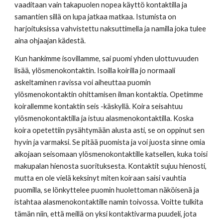
vaaditaan vain takapuolen nopea käyttö kontaktilla ja 
samantien sillä on lupa jatkaa matkaa. Istumista on 
harjoituksissa vahvistettu naksuttimella ja namilla joka tulee 
aina ohjaajan kädestä. 
Kun hankimme isovillamme, sai puomi yhden ulottuvuuden 
lisää, ylösmenokontaktin. Isoilla koirilla jo normaali 
askeltaminen ravissa voi aiheuttaa puomin 
ylösmenokontaktin ohittamisen ilman kontaktia. Opetimme 
koirallemme kontaktin seis -käskyllä. Koira seisahtuu 
ylösmenokontaktilla ja istuu alasmenokontaktilla. Koska 
koira opetettiin pysähtymään alusta asti, se on oppinut sen 
hyvin ja varmaksi. Se pitää puomista ja voi juosta sinne omia 
aikojaan seisomaan ylösmenokontaktille katsellen, kuka toisi 
makupalan hienosta suorituksesta. Kontaktit sujuu hienosti, 
mutta en ole vielä keksinyt miten koiraan saisi vauhtia 
puomilla, se lönkyttelee puomin huolettoman näköisenä ja 
istahtaa alasmenokontaktille namin toivossa. Voitte tulkita 
tämän niin, että meillä on yksi kontaktivarma puudeli, jota 