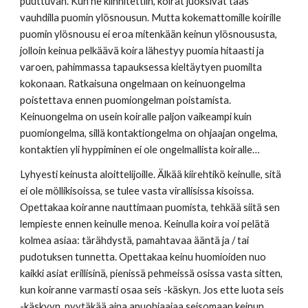
puuttuvan. Kun ne kiinnitettiin, koirat juoksivat taas 
vauhdilla puomin ylösnousun. Mutta kokemattomille koirille 
puomin ylösnousu ei eroa mitenkään keinun ylösnoususta, 
jolloin keinua pelkäävä koira lähestyy puomia hitaasti ja 
varoen, pahimmassa tapauksessa kieltäytyen puomilta 
kokonaan. Ratkaisuna ongelmaan on keinuongelma 
poistettava ennen puomiongelman poistamista. 
Keinuongelma on usein koiralle paljon vaikeampi kuin 
puomiongelma, sillä kontaktiongelma on ohjaajan ongelma, 
kontaktien yli hyppiminen ei ole ongelmallista koiralle… 
Lyhyesti keinusta aloittelijoille. Älkää kiirehtikö keinulle, sitä 
ei ole möllikisoissa, se tulee vasta virallisissa kisoissa. 
Opettakaa koiranne nauttimaan puomista, tehkää siitä sen 
lempieste ennen keinulle menoa. Keinulla koira voi pelätä 
kolmea asiaa: tärähdystä, pamahtavaa ääntä ja / tai 
pudotuksen tunnetta. Opettakaa keinu huomioiden nuo 
kaikki asiat erillisinä, pienissä pehmeissä osissa vasta sitten, 
kun koiranne varmasti osaa seis -käskyn. Jos ette luota seis 
-käskyyn, pyytäkää aina apuohjaajaa seisomaan keinun 