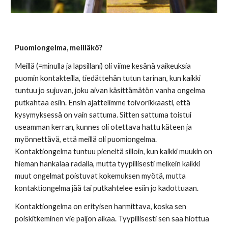
Puomiongelma, meilläkö?
Meillä (=minulla ja lapsillani) oli viime kesänä vaikeuksia 
puomin kontakteilla, tiedättehän tutun tarinan, kun kaikki 
tuntuu jo sujuvan, joku aivan käsittämätön vanha ongelma 
putkahtaa esiin. Ensin ajattelimme toivorikkaasti, että 
kysymyksessä on vain sattuma. Sitten sattuma toistui 
useamman kerran, kunnes oli otettava hattu käteen ja 
myönnettävä, että meillä oli puomiongelma. 
Kontaktiongelma tuntuu pieneltä silloin, kun kaikki muukin on 
hieman hankalaa radalla, mutta tyypillisesti melkein kaikki 
muut ongelmat poistuvat kokemuksen myötä, mutta 
kontaktiongelma jää tai putkahtelee esiin jo kadottuaan. 
Kontaktiongelma on erityisen harmittava, koska sen 
poiskitkeminen vie paljon aikaa. Tyypillisesti sen saa hiottua 