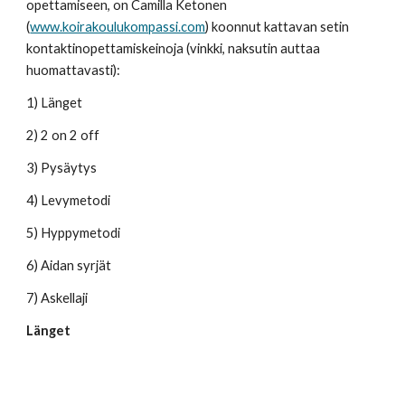
opettamiseen, on Camilla Ketonen 
(
www.koirakoulukompassi.com
) koonnut kattavan setin 
kontaktinopettamiskeinoja (vinkki, naksutin auttaa 
huomattavasti): 
1) Länget
2) 2 on 2 off
3) Pysäytys
4) Levymetodi
5) Hyppymetodi
6) Aidan syrjät
7) Askellaji
Länget