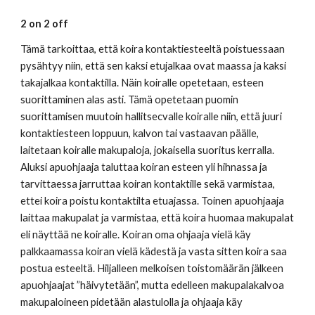
2 on 2 off
Tämä tarkoittaa, että koira kontaktiesteeltä poistuessaan 
pysähtyy niin, että sen kaksi etujalkaa ovat maassa ja kaksi 
takajalkaa kontaktilla. Näin koiralle opetetaan, esteen 
suorittaminen alas asti. Tämä opetetaan puomin 
suorittamisen muutoin hallitsecvalle koiralle niin, että juuri 
kontaktiesteen loppuun, kalvon tai vastaavan päälle, 
laitetaan koiralle makupaloja, jokaisella suoritus kerralla. 
Aluksi apuohjaaja taluttaa koiran esteen yli hihnassa ja 
tarvittaessa jarruttaa koiran kontaktille sekä varmistaa, 
ettei koira poistu kontaktilta etuajassa. Toinen apuohjaaja 
laittaa makupalat ja varmistaa, että koira huomaa makupalat 
eli näyttää ne koiralle. Koiran oma ohjaaja vielä käy 
palkkaamassa koiran vielä kädestä ja vasta sitten koira saa 
postua esteeltä. Hiljalleen melkoisen toistomäärän jälkeen 
apuohjaajat ”häivytetään”, mutta edelleen makupalakalvoa 
makupaloineen pidetään alastulolla ja ohjaaja käy 