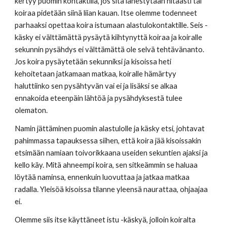
kertyy puomin kontaktilla, jos sitä lähestytään hitaasti tai 
koiraa pidetään siinä liian kauan. Itse olemme todenneet 
parhaaksi opettaa koira istumaan alastulokontaktille. Seis -
käsky ei välttämättä pysäytä kiihtynyttä koiraa ja koiralle 
sekunnin pysähdys ei välttämättä ole selvä tehtävänanto. 
Jos koira pysäytetään sekunniksi ja kisoissa heti 
kehoitetaan jatkamaan matkaa, koiralle hämärtyy 
haluttiinko sen pysähtyvän vai ei ja lisäksi se alkaa 
ennakoida eteenpäin lähtöä ja pysähdyksestä tulee 
olematon. 
Namin jättäminen puomin alastulolle ja käsky etsi, johtavat 
pahimmassa tapauksessa siihen, että koira jää kisoissakin 
etsimään namiaan toivorikkaana useiden sekuntien ajaksi ja 
kello käy. Mitä ahneempi koira, sen sitkeämmin se haluaa 
löytää naminsa, ennenkuin luovuttaa ja jatkaa matkaa 
radalla. Yleisöä kisoissa tilanne yleensä naurattaa, ohjaajaa 
ei. 
Olemme siis itse käyttäneet istu -käskyä, jolloin koiralta 