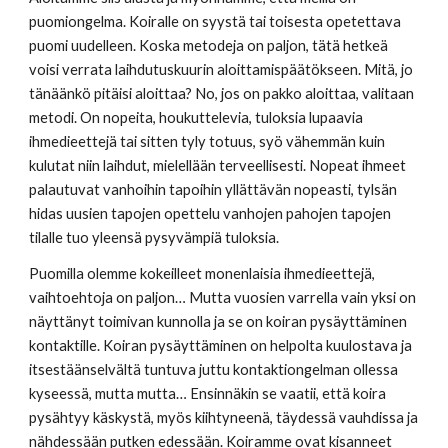
puomiongelma. Koiralle on syystä tai toisesta opetettava 
puomi uudelleen. Koska metodeja on paljon, tätä hetkeä 
voisi verrata laihdutuskuurin aloittamispäätökseen. Mitä, jo 
tänäänkö pitäisi aloittaa? No, jos on pakko aloittaa, valitaan 
metodi. On nopeita, houkuttelevia, tuloksia lupaavia 
ihmedieettejä tai sitten tyly totuus, syö vähemmän kuin 
kulutat niin laihdut, mielellään terveellisesti. Nopeat ihmeet 
palautuvat vanhoihin tapoihin yllättävän nopeasti, tylsän 
hidas uusien tapojen opettelu vanhojen pahojen tapojen 
tilalle tuo yleensä pysyvämpiä tuloksia. 
Puomilla olemme kokeilleet monenlaisia ihmedieettejä, 
vaihtoehtoja on paljon… Mutta vuosien varrella vain yksi on 
näyttänyt toimivan kunnolla ja se on koiran pysäyttäminen 
kontaktille. Koiran pysäyttäminen on helpolta kuulostava ja 
itsestäänselvältä tuntuva juttu kontaktiongelman ollessa 
kyseessä, mutta mutta… Ensinnäkin se vaatii, että koira 
pysähtyy käskystä, myös kiihtyneenä, täydessä vauhdissa ja 
nähdessään putken edessään. Koiramme ovat kisanneet 