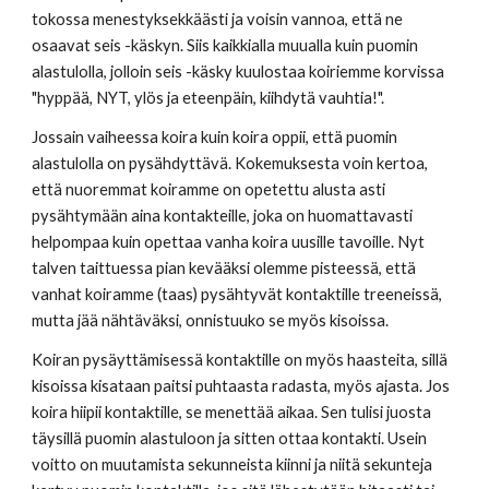
tokossa menestyksekkäästi ja voisin vannoa, että ne 
osaavat seis -käskyn. Siis kaikkialla muualla kuin puomin 
alastulolla, jolloin seis -käsky kuulostaa koiriemme korvissa 
"hyppää, NYT, ylös ja eteenpäin, kiihdytä vauhtia!".  
Jossain vaiheessa koira kuin koira oppii, että puomin 
alastulolla on pysähdyttävä. Kokemuksesta voin kertoa, 
että nuoremmat koiramme on opetettu alusta asti 
pysähtymään aina kontakteille, joka on huomattavasti 
helpompaa kuin opettaa vanha koira uusille tavoille. Nyt 
talven taittuessa pian kevääksi olemme pisteessä, että 
vanhat koiramme (taas) pysähtyvät kontaktille treeneissä, 
mutta jää nähtäväksi, onnistuuko se myös kisoissa. 
Koiran pysäyttämisessä kontaktille on myös haasteita, sillä 
kisoissa kisataan paitsi puhtaasta radasta, myös ajasta. Jos 
koira hiipii kontaktille, se menettää aikaa. Sen tulisi juosta 
täysillä puomin alastuloon ja sitten ottaa kontakti. Usein 
voitto on muutamista sekunneista kiinni ja niitä sekunteja 