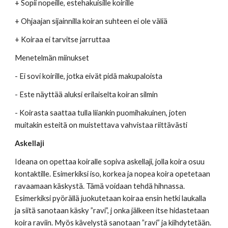
+ Sopii nopeille, estehakuisille koirille 
+ Ohjaajan sijainnilla koiran suhteen ei ole väliä 
+ Koiraa ei tarvitse jarruttaa
Menetelmän miinukset 
- Ei sovi koirille, jotka eivät pidä makupaloista 
- Este näyttää aluksi erilaiselta koiran silmin 
- Koirasta saattaa tulla liiankin puomihakuinen, joten 
muitakin esteitä on muistettava vahvistaa riittävästi 
Askellaji
Ideana on opettaa koiralle sopiva askellaji, jolla koira osuu 
kontaktille. Esimerkiksi iso, korkea ja nopea koira opetetaan 
ravaamaan käskystä. Tämä voidaan tehdä hihnassa. 
Esimerkiksi pyörällä juokutetaan koiraa ensin hetki laukalla 
ja siitä sanotaan käsky ”ravi”, j onka jälkeen itse hidastetaan 
koira raviin. Myös kävelystä sanotaan ”ravi” ja kiihdytetään. 