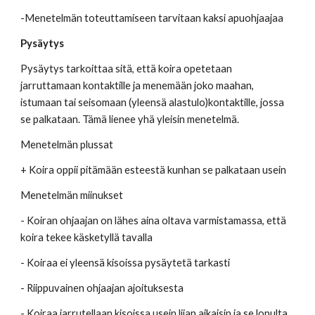
-Menetelmän toteuttamiseen tarvitaan kaksi apuohjaajaa 
Pysäytys
Pysäytys tarkoittaa sitä, että koira opetetaan 
jarruttamaan kontaktille ja menemään joko maahan, 
istumaan tai seisomaan (yleensä alastulo)kontaktille, jossa 
se palkataan. Tämä lienee yhä yleisin menetelmä. 
Menetelmän plussat 
+ Koira oppii pitämään esteestä kunhan se palkataan usein
Menetelmän miinukset 
- Koiran ohjaajan on lähes aina oltava varmistamassa, että 
koira tekee käsketyllä tavalla
- Koiraa ei yleensä kisoissa pysäytetä tarkasti
- Riippuvainen ohjaajan ajoituksesta 
- Koiraa jarrutellaan kisoissa usein liian aikaisin ja se lopulta 