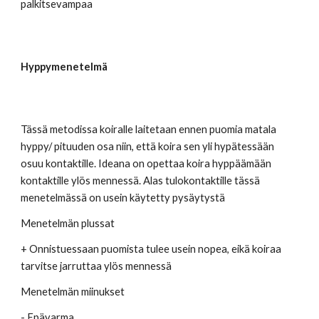
palkitsevampaa
Hyppymenetelmä
Tässä metodissa koiralle laitetaan ennen puomia matala 
hyppy/ pituuden osa niin, että koira sen yli hypätessään 
osuu kontaktille. Ideana on opettaa koira hyppäämään 
kontaktille ylös mennessä. Alas tulokontaktille tässä 
menetelmässä on usein käytetty pysäytystä
Menetelmän plussat 
+ Onnistuessaan puomista tulee usein nopea, eikä koiraa 
tarvitse jarruttaa ylös mennessä
Menetelmän miinukset 
- Epävarma 