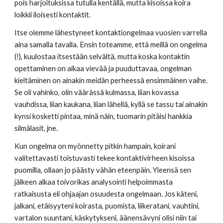
pois harjoituksissa tutulla kentällä, mutta kisoissa koira 
loikkii iloisesti kontaktit. 
Itse olemme lähestyneet kontaktiongelmaa vuosien varrella 
aina samalla tavalla. Ensin toteamme, että meillä on ongelma 
(!), kuulostaa itsestään selvältä, mutta koska kontaktin 
opettaminen on aikaa vievää ja puuduttavaa, ongelman 
kieltäminen on ainakin meidän perheessä ensimmäinen vaihe. 
Se oli vahinko, olin väärässä kulmassa, liian kovassa 
vauhdissa, liian kaukana, liian lähellä, kyllä se tassu tai ainakin 
kynsi kosketti pintaa, minä näin, tuomarin pitäisi hankkia 
silmälasit, jne. 
Kun ongelma on myönnetty pitkin hampain, koirani 
valitettavasti toistuvasti tekee kontaktivirheen kisoissa 
puomilla, ollaan jo päästy vähän eteenpäin. Yleensä sen 
jälkeen alkaa toivorikas analysointi helpoimmasta 
ratkaisusta eli ohjaajan osuudesta ongelmaan. Jos käteni, 
jalkani, etäisyyteni koirasta, puomista, liikeratani, vauhtini, 
vartalon suuntani, käskytykseni, äänensävyni olisi niin tai 