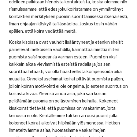
edelleen palkitaan hienoista kontakteista, koska olemme niin 
riemuissamme, että edes joku koiristamme on ymmärtänyt 
kontaktien merkityksen puomin suorittamisessa itsenäisesti, 
ilman ohjaajan käskyä tai läsnäoloa. Joskus tosin vähän 
epäilen, että koira vedättää meitä. 
Koska kisoissa ovat vauhdit lisääntyneet ja etenkin sheltit 
painelevat melkoisella vauhdilla, kannattaa miettiä miten 
puomista saisi nopean ja varman esteen. Puomi on yksi 
kaikkein aikaa vievimmistä esteistä radalla ja jos sen 
suorittaa hitaasti, voi olla haasteellista kompensoida aika 
muualta. Onneksi useimmat koirat pitävät puomista paljon, 
jolloin koiran motivointi ei ole ongelma, jo esteen suoritus on 
koirasta kivaa. Yleensä ainoa asia, joka saa koiran 
pelkäämään puomia on pelästyminen keinulla. Kokeneet 
kisakoirat tietävät, että puomissa on vaakarimat, joita 
keinussa ei ole. Kentällemme tuli kerran uusi puomi, jolla 
kokeneet koirat alkoivat hiipimään ylösmenossa. Hetken 
ihmeteltyämme asiaa, huomasimme vaakarimojen 