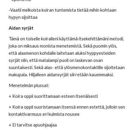
-Vaatii melkoista koiran tuntemista tietää mihin kohtaan 
hypyn sijoittaa 
Aidan syrjät
Tämä on toiselle koiralleni käyttämä itsekehittämäni metodi, 
joka on miksaus monista menetemistä. Sekä puomin ylös, 
että alasmenon kohdalle laitetaan aluksi hyppyesteiden 
syrjät niin, että matalampi puoli on laskevan osan 
suuntaisesti. Sekä alas- että ylösmenokontaktille sijoitetaan 
makupala. Hiljalleen aidansyrjät siirretään kauemmaksi.
Menetelmän plussat: 
+ Koira oppii suorittamaan esteen itsenäisesti 
+ Koira oppii suoristamaan itsensä ennen estettä, jolloin sen 
kontaktivarmuus eri kulmista nousee 
+ Ei tarvitse apuohjaajaa