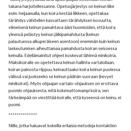
takana harjoitellessanne. Opetusjärjestys on keinun liike 
esim. heijaamalla, kun koira kestää liikkeen, opettakaa 
tärähdys vähitellen kasvattaen tärähdyksen kovuutta, 
viimeisenä keinun pamahtava ääni huomioiden, että koira 
yleensä pelästyy keinun jälkipamahdusta (keinun 
palautuessa alkuperäiseen asentoon) enemmän kuin keinun 
laskeutumisen aiheuttamaa pamahdusta koiran seisoessa 
keinulla. Edellämainitut ohjeet koskevat lähinnä minikoiria. 
Maksikoiralle on opetettava keinun hallinta vartalollaan, 
koiran painosta riippuu, keinauttaako koira keinun puolessa 
välissä vai juokseeko se keinun päähän suoraan (kevyet 
minikoirat). Myös ohjaajan vartalo-ohjauksen on erottava 
puomin ohjauksesta, mitä kokemattomampi koira, sen 
tärkeämpää on viestittää koiralle, että kyseessä on keinu, ei 
puomi.
************** 
Niille, jotka haluavat kokeilla erilaisia metodeja kontaktien 