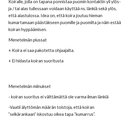
Koiralle, jolla on tapana ponnistaa puomin kontaktin yli ylös- 
ja / tai alas tullessaan voidaan käyttää ns. länkiä sekä ylös, 
että alastulossa. Idea on, että koira joutuu hieman 
kumartamaan päästäkseen puomille ja puomilta ja näin estää 
koiran hyppäämisen. 
Menetelmän plussat 
+ Koira ei saa pakotetta ohjaajalta. 
+ Ei hidasta koiran suoritusta
Menetelmän miinukset 
- koiran suoritus ei välttämättä ole varma ilman länkiä 
-Vaatii älyttömän määrän toistoja, että koiran 
”selkärankaan” iskostuu oikea tapa ”kumarrus”. 