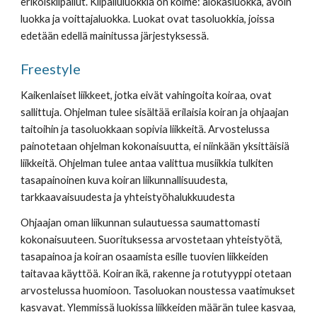
erikoiskilpailut. Kilpailuluokkia on kolme: alokasluokka, avoin 
luokka ja voittajaluokka. Luokat ovat tasoluokkia, joissa 
edetään edellä mainitussa järjestyksessä.
Freestyle
Kaikenlaiset liikkeet, jotka eivät vahingoita koiraa, ovat 
sallittuja. Ohjelman tulee sisältää erilaisia koiran ja ohjaajan 
taitoihin ja tasoluokkaan sopivia liikkeitä. Arvostelussa 
painotetaan ohjelman kokonaisuutta, ei niinkään yksittäisiä 
liikkeitä. Ohjelman tulee antaa valittua musiikkia tulkiten 
tasapainoinen kuva koiran liikunnallisuudesta, 
tarkkaavaisuudesta ja yhteistyöhalukkuudesta
Ohjaajan oman liikunnan sulautuessa saumattomasti 
kokonaisuuteen. Suorituksessa arvostetaan yhteistyötä, 
tasapainoa ja koiran osaamista esille tuovien liikkeiden 
taitavaa käyttöä. Koiran ikä, rakenne ja rotutyyppi otetaan 
arvostelussa huomioon. Tasoluokan noustessa vaatimukset 
kasvavat. Ylemmissä luokissa liikkeiden määrän tulee kasvaa, 