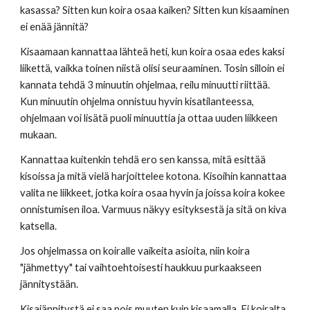
kasassa? Sitten kun koira osaa kaiken? Sitten kun kisaaminen 
ei enää jännitä?
Kisaamaan kannattaa lähteä heti, kun koira osaa edes kaksi 
liikettä, vaikka toinen niistä olisi seuraaminen. Tosin silloin ei 
kannata tehdä 3 minuutin ohjelmaa, reilu minuutti riittää. 
Kun minuutin ohjelma onnistuu hyvin kisatilanteessa, 
ohjelmaan voi lisätä puoli minuuttia ja ottaa uuden liikkeen 
mukaan.
Kannattaa kuitenkin tehdä ero sen kanssa, mitä esittää 
kisoissa ja mitä vielä harjoittelee kotona. Kisoihin kannattaa 
valita ne liikkeet, jotka koira osaa hyvin ja joissa koira kokee 
onnistumisen iloa. Varmuus näkyy esityksestä ja sitä on kiva 
katsella.
Jos ohjelmassa on koiralle vaikeita asioita, niin koira 
"jähmettyy" tai vaihtoehtoisesti haukkuu purkaakseen 
jännitystään.
Kisajännitystä ei saa pois muuten kuin kisaamalla. Ei koiralta 