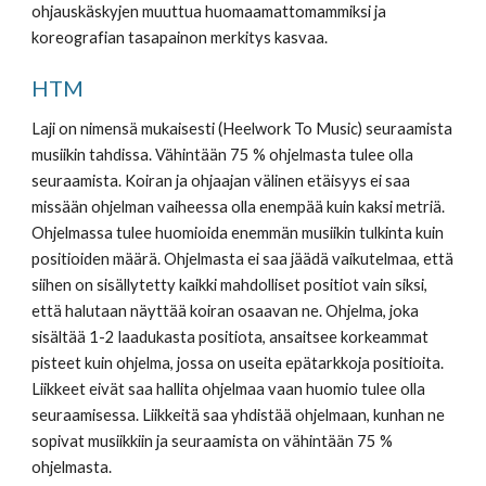
ohjauskäskyjen muuttua huomaamattomammiksi ja 
koreografian tasapainon merkitys kasvaa.
HTM
Laji on nimensä mukaisesti (Heelwork To Music) seuraamista 
musiikin tahdissa. Vähintään 75 % ohjelmasta tulee olla 
seuraamista. Koiran ja ohjaajan välinen etäisyys ei saa 
missään ohjelman vaiheessa olla enempää kuin kaksi metriä. 
Ohjelmassa tulee huomioida enemmän musiikin tulkinta kuin 
positioiden määrä. Ohjelmasta ei saa jäädä vaikutelmaa, että 
siihen on sisällytetty kaikki mahdolliset positiot vain siksi, 
että halutaan näyttää koiran osaavan ne. Ohjelma, joka 
sisältää 1-2 laadukasta positiota, ansaitsee korkeammat 
pisteet kuin ohjelma, jossa on useita epätarkkoja positioita. 
Liikkeet eivät saa hallita ohjelmaa vaan huomio tulee olla 
seuraamisessa. Liikkeitä saa yhdistää ohjelmaan, kunhan ne 
sopivat musiikkiin ja seuraamista on vähintään 75 % 
ohjelmasta.