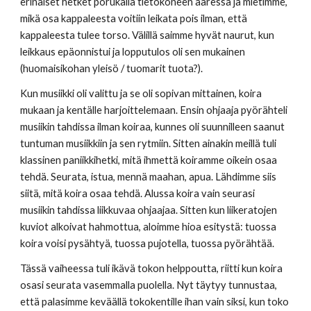
erinäiset hetket porukalla tietokoneen ääressä ja mietimme, 
mikä osa kappaleesta voitiin leikata pois ilman, että 
kappaleesta tulee torso. Välillä saimme hyvät naurut, kun 
leikkaus epäonnistui ja lopputulos oli sen mukainen 
(huomaisikohan yleisö / tuomarit tuota?).
Kun musiikki oli valittu ja se oli sopivan mittainen, koira 
mukaan ja kentälle harjoittelemaan. Ensin ohjaaja pyörähteli 
musiikin tahdissa ilman koiraa, kunnes oli suunnilleen saanut 
tuntuman musiikkiin ja sen rytmiin. Sitten ainakin meillä tuli 
klassinen paniikkihetki, mitä ihmettä koiramme oikein osaa 
tehdä. Seurata, istua, mennä maahan, apua. Lähdimme siis 
siitä, mitä koira osaa tehdä. Alussa koira vain seurasi 
musiikin tahdissa liikkuvaa ohjaajaa. Sitten kun liikeratojen 
kuviot alkoivat hahmottua, aloimme hioa esitystä: tuossa 
koira voisi pysähtyä, tuossa pujotella, tuossa pyörähtää.
Tässä vaiheessa tuli ikävä tokon helppoutta, riitti kun koira 
osasi seurata vasemmalla puolella. Nyt täytyy tunnustaa, 
että palasimme keväällä tokokentille ihan vain siksi, kun toko 