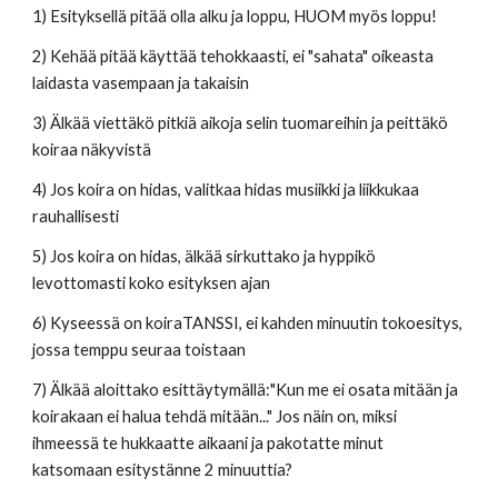
1) Esityksellä pitää olla alku ja loppu, HUOM myös loppu!
2) Kehää pitää käyttää tehokkaasti, ei "sahata" oikeasta 
laidasta vasempaan ja takaisin
3) Älkää viettäkö pitkiä aikoja selin tuomareihin ja peittäkö 
koiraa näkyvistä
4) Jos koira on hidas, valitkaa hidas musiikki ja liikkukaa 
rauhallisesti
5) Jos koira on hidas, älkää sirkuttako ja hyppikö 
levottomasti koko esityksen ajan
6) Kyseessä on koiraTANSSI, ei kahden minuutin tokoesitys, 
jossa temppu seuraa toistaan
7) Älkää aloittako esittäytymällä:"Kun me ei osata mitään ja 
koirakaan ei halua tehdä mitään..." Jos näin on, miksi 
ihmeessä te hukkaatte aikaani ja pakotatte minut 
katsomaan esitystänne 2 minuuttia?