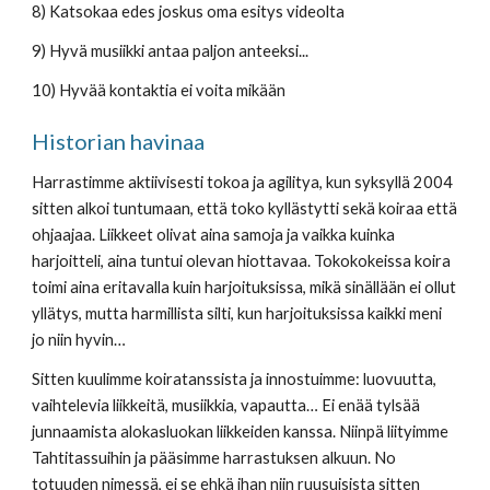
8) Katsokaa edes joskus oma esitys videolta
9) Hyvä musiikki antaa paljon anteeksi...
10) Hyvää kontaktia ei voita mikään
Historian havinaa
Harrastimme aktiivisesti tokoa ja agilitya, kun syksyllä 2004 
sitten alkoi tuntumaan, että toko kyllästytti sekä koiraa että 
ohjaajaa. Liikkeet olivat aina samoja ja vaikka kuinka 
harjoitteli, aina tuntui olevan hiottavaa. Tokokokeissa koira 
toimi aina eritavalla kuin harjoituksissa, mikä sinällään ei ollut 
yllätys, mutta harmillista silti, kun harjoituksissa kaikki meni 
jo niin hyvin… 
Sitten kuulimme koiratanssista ja innostuimme: luovuutta, 
vaihtelevia liikkeitä, musiikkia, vapautta… Ei enää tylsää 
junnaamista alokasluokan liikkeiden kanssa. Niinpä liityimme 
Tahtitassuihin ja pääsimme harrastuksen alkuun. No 
totuuden nimessä, ei se ehkä ihan niin ruusuisista sitten 