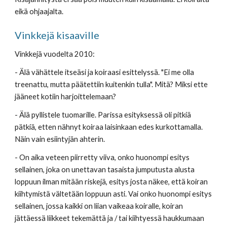
eikä ohjaajalta.
Vinkkejä kisaaville
Vinkkejä vuodelta 2010:
- Älä vähättele itseäsi ja koiraasi esittelyssä. "Ei me olla 
treenattu, mutta päätettiin kuitenkin tulla". Mitä? Miksi ette 
jääneet kotiin harjoittelemaan?
- Älä pyllistele tuomarille. Parissa esityksessä oli pitkiä 
pätkiä, etten nähnyt koiraa laisinkaan edes kurkottamalla. 
Näin vain esiintyjän ahterin.
- On aika veteen piirretty viiva, onko huonompi esitys 
sellainen, joka on unettavan tasaista jumputusta alusta 
loppuun ilman mitään riskejä, esitys josta näkee, että koiran 
kiihtymistä vältetään loppuun asti. Vai onko huonompi esitys 
sellainen, jossa kaikki on liian vaikeaa koiralle, koiran 
jättäessä liikkeet tekemättä ja / tai kiihtyessä haukkumaan 