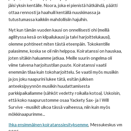
jäisi yksin kentälle. Noora, joka ei pienistä hätkähdä, päätti 
ottaa rennosti ja haahuili kentällä nuuskimassa ja 
tutustumassa kaikkiin mahdollisiin hajuihin.
Nyt kun tämän vuoden kausi on onnellisesti ohi (meillä 
agilityssa kesä on kilpailukausi ja talvi harjoittelukausi), 
olemme pohtineet miten tästä eteenpäin. Tokokentille 
palasimme, koska se oli niin helppoa. Koiratanssi on hauskaa, 
joten sitäkin haluamme jatkaa. Meille suurin ongelma oli 
viime talvena harjoitustilan puute. Koiratanssi vaatii 
enemmän tilaa kuin tokoharjoittelu. Se vaatii myös musiikin 
ja jos joku naapurini lukee tätä, esitän julkisen 
anteeksipyynnön musiikin huudattamisesta 
parkkipaikallamme (sähköt vedetty roikalla kotoa). Uskoisin, 
että koko naapurustomme osaa Yackety Sax- ja I Will 
Survive –musiikit ulkoa tässä vaiheessa, niin kuin myös 
mökkinaapurimme...
Ihka ensimmäinen koiratanssiesityksemme
, Messukeskus vm 