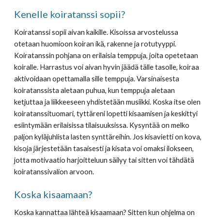
Kenelle koiratanssi sopii?
Koiratanssi sopii aivan kaikille. Kisoissa arvostelussa 
otetaan huomioon koiran ikä, rakenne ja rotutyyppi. 
Koiratanssin pohjana on erilaisia temppuja, joita opetetaan 
koiralle. Harrastus voi aivan hyvin jäädä tälle tasolle, koiraa 
aktivoidaan opettamalla sille temppuja. Varsinaisesta 
koiratanssista aletaan puhua, kun temppuja aletaan 
ketjuttaa ja liikkeeseen yhdistetään musiikki. Koska itse olen 
koiratanssituomari, tyttäreni lopetti kisaamisen ja keskittyi 
esiintymään erilaisissa tilaisuuksissa. Kysyntää on melko 
paljon kyläjuhlista lasten synttäreihin. Jos kisavietti on kova, 
kisoja järjestetään tasaisesti ja kisata voi omaksi ilokseen, 
jotta motivaatio harjoitteluun säilyy tai sitten voi tähdätä 
koiratanssivalion arvoon.
Koska kisaamaan?
Koska kannattaa lähteä kisaamaan? Sitten kun ohjelma on 