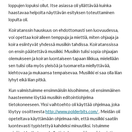
loppujen lopuksi ollut. Itse asiassa oli yllättävää kuinka 
haastavaa helpolta näyttävän esityksen toteuttaminen 
lopulta oli.
Koiratanssin hauskuus on ehdottomasti sen luovuudessa, 
voi opettaa koiralleen temppuja ja miettiä, miten ohjaaja ja 
koira esiintyvät yhdessä musiikin tahdissa. Koiratanssissa 
on ensin päätettävä musiikki. Musiikin tulisi sopia ohjaajan 
olemukseen ja koiran luontaiseen tapaan liikkua, mielellään 
sen tulisi olla myös yleisöä ja tuomareita miellyttävää, 
kiehtovaa ja mukaansa tempaisevaa. Musiikki ei saa olla liian 
lyhyt eikä liian pitkä.
Kun valmistuimme ensimmäisiin kisoihimme, oli ensimmäinen 
haasteemme löytää musiikin editointiohjelma 
tietokoneeseen. Yksi vaihtoehto oli käyttää ohjelmaa, joka 
löytyy osoitteesta 
http://www.polderbits.com/ 
. Meidän oli 
opeteltava käyttämään ohjelmaa niin, että musiikki saatiin 
luontevasti typistettyä kahdeksi minuutiksi. Istuimme 