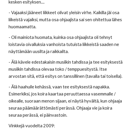
kesken esityksen....
- Vajaaksi jääneet liikkeet olivat yleisin virhe. Kaikilla jäi osa 
liikeistä vajaiksi, mutta osa ohjaajista sai sen ohitettua lähes 
huomaamatta.
- Oli mainiota huomata, kuinka osa ohjaajista oli tehnyt 
loistavia oivalluksia vanhoista tutuista liikkeistä saaden ne 
näyttämään uusilta ja raikkailta.
- Älä kävele edestakaisin musiikin tahdissa ja tee esityksestä 
musiikin tahdissa olevaa toko / temppuesitystä. Itse 
arvostan sitä, että esitys on tanssillinen (tavalla tai toisella).
- Älä haahuile kehässä, vaan tee esityksestä napakka. 
Esimerkiksi, jos koira kaartaa peruuttaessa vasemmalle / 
oikealle, suoraan menon sijaan, ei näytä hyvältä, kun ohjaaja 
seuraa päämäärättömästi perässä. Ohjaaja vie ja koira 
seuraa perässä, ei päinvastoin.
Vinkkejä vuodelta 2009: