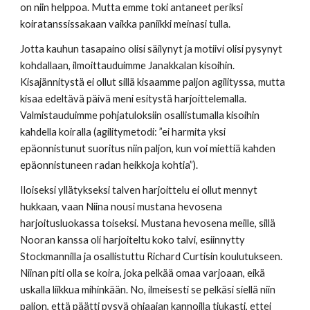
on niin helppoa. Mutta emme toki antaneet periksi 
koiratanssissakaan vaikka paniikki meinasi tulla.
Jotta kauhun tasapaino olisi säilynyt ja motiivi olisi pysynyt 
kohdallaan, ilmoittauduimme Janakkalan kisoihin. 
Kisajännitystä ei ollut sillä kisaamme paljon agilityssa, mutta 
kisaa edeltävä päivä meni esitystä harjoittelemalla. 
Valmistauduimme pohjatuloksiin osallistumalla kisoihin 
kahdella koiralla (agilitymetodi: ”ei harmita yksi 
epäonnistunut suoritus niin paljon, kun voi miettiä kahden 
epäonnistuneen radan heikkoja kohtia”).
Iloiseksi yllätykseksi talven harjoittelu ei ollut mennyt 
hukkaan, vaan Niina nousi mustana hevosena 
harjoitusluokassa toiseksi. Mustana hevosena meille, sillä 
Nooran kanssa oli harjoiteltu koko talvi, esiinnytty 
Stockmannilla ja osallistuttu Richard Curtisin koulutukseen. 
Niinan piti olla se koira, joka pelkää omaa varjoaan, eikä 
uskalla liikkua mihinkään. No, ilmeisesti se pelkäsi siellä niin 
paljon, että päätti pysyä ohjaajan kannoilla tiukasti, ettei 