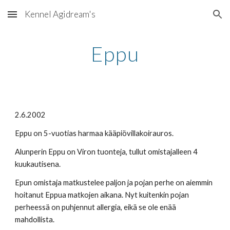
Kennel Agidream's
Skip to main content
Skip to navigation
Eppu
2.6.2002 
Eppu on 5-vuotias harmaa kääpiövillakoirauros. 
Alunperin Eppu on Viron tuonteja, tullut omistajalleen 4 
kuukautisena. 
Epun omistaja matkustelee paljon ja pojan perhe on aiemmin 
hoitanut Eppua matkojen aikana. Nyt kuitenkin pojan 
perheessä on puhjennut allergia, eikä se ole enää 
mahdollista. 